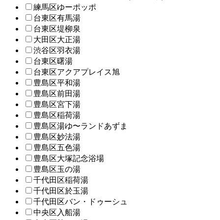
練馬区ゆーポッポ
台東区有馬湯
台東区堤柳泉
大田区大正湯
渋谷区羽衣湯
台東区曙湯
台東区アクアプレイス旭
豊島区平和湯
豊島区前田湯
豊島区宮下湯
豊島区稲荷湯
豊島区湯ゆ〜ランドあずま
豊島区妙法湯
豊島区五色湯
豊島区大塚記念浴場
豊島区玉の湯
千代田区稲荷湯
千代田区於玉湯
千代田区バン・ドゥーシュ
中央区入船湯