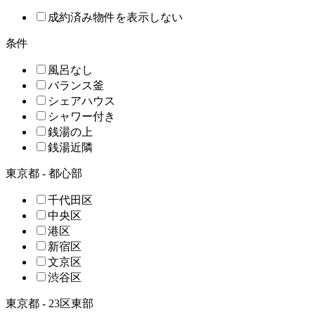
成約済み物件を表示しない
条件
風呂なし
バランス釜
シェアハウス
シャワー付き
銭湯の上
銭湯近隣
東京都 - 都心部
千代田区
中央区
港区
新宿区
文京区
渋谷区
東京都 - 23区東部