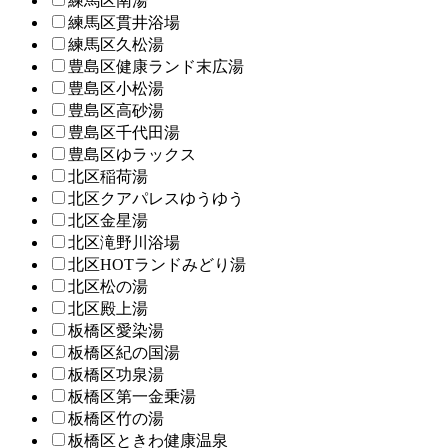
練馬区南湯
練馬区貫井浴場
練馬区久松湯
豊島区健康ランド末広湯
豊島区小松湯
豊島区高砂湯
豊島区千代田湯
豊島区ゆラックス
北区稲荷湯
北区クアパレスゆうゆう
北区金星湯
北区滝野川浴場
北区HOTランドみどり湯
北区松の湯
北区殿上湯
板橋区愛染湯
板橋区紀の国湯
板橋区功泉湯
板橋区第一金乗湯
板橋区竹の湯
板橋区ときわ健康温泉