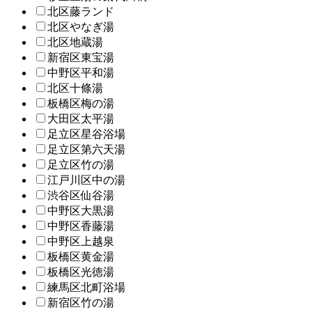
北区藤ランド
北区やなぎ湯
北区地蔵湯
新宿区東宝湯
中野区平和湯
北区十條湯
板橋区梅の湯
大田区太平湯
足立区星谷浴場
足立区第六天湯
足立区竹の湯
江戸川区中の湯
渋谷区仙谷湯
中野区大黒湯
中野区香藤湯
中野区上越泉
板橋区黄金湯
板橋区光徳湯
練馬区北町浴場
新宿区竹の湯