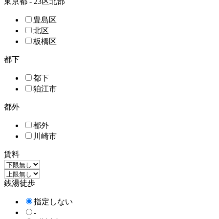
東京都 - 23区北部
豊島区
北区
板橋区
都下
都下
狛江市
都外
都外
川崎市
賃料
銭湯徒歩
指定しない
-