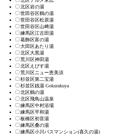
北区テルメ末広
北区岩の湯
世田谷区鶴の湯
世田谷区松原湯
世田谷区山﨑湯
練馬区江古田湯
葛飾区富の湯
大田区あたり湯
北区大黒湯
荒川区神田湯
北区えびす湯
荒川区ニュー恵美須
杉並区第二宝湯
杉並区銭湯 Gokurakuya
北区鶴の湯
北区飛鳥山温泉
練馬区中村浴場
練馬区平和湯
板橋区初音湯
練馬区桑の湯
練馬区小川バスマンション(喜久の湯)