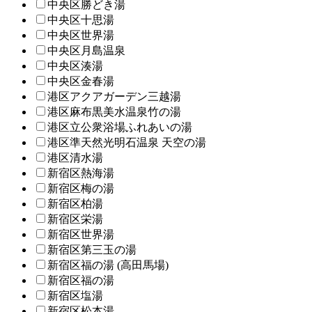
中央区勝どき湯
中央区十思湯
中央区世界湯
中央区月島温泉
中央区湊湯
中央区金春湯
港区アクアガーデン三越湯
港区麻布黒美水温泉竹の湯
港区立公衆浴場ふれあいの湯
港区準天然光明石温泉 天空の湯
港区清水湯
新宿区熱海湯
新宿区梅の湯
新宿区柏湯
新宿区栄湯
新宿区世界湯
新宿区第三玉の湯
新宿区福の湯 (高田馬場)
新宿区福の湯
新宿区塩湯
新宿区松本湯