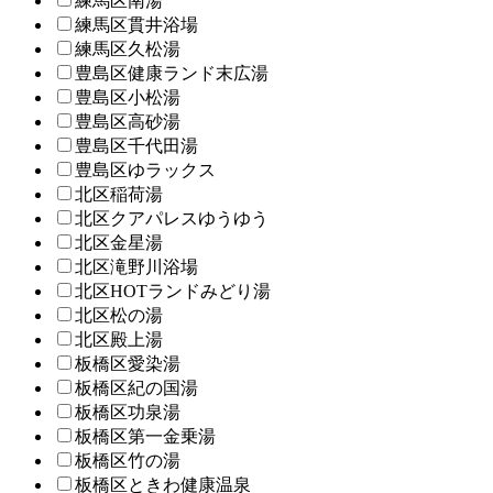
練馬区南湯
練馬区貫井浴場
練馬区久松湯
豊島区健康ランド末広湯
豊島区小松湯
豊島区高砂湯
豊島区千代田湯
豊島区ゆラックス
北区稲荷湯
北区クアパレスゆうゆう
北区金星湯
北区滝野川浴場
北区HOTランドみどり湯
北区松の湯
北区殿上湯
板橋区愛染湯
板橋区紀の国湯
板橋区功泉湯
板橋区第一金乗湯
板橋区竹の湯
板橋区ときわ健康温泉