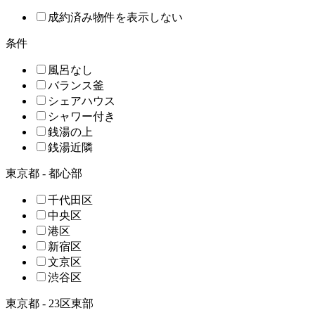
成約済み物件を表示しない
条件
風呂なし
バランス釜
シェアハウス
シャワー付き
銭湯の上
銭湯近隣
東京都 - 都心部
千代田区
中央区
港区
新宿区
文京区
渋谷区
東京都 - 23区東部