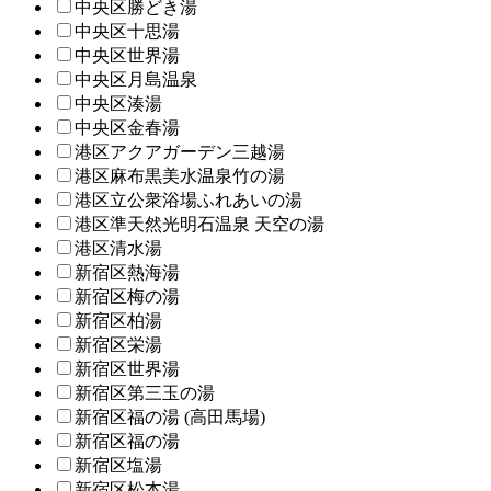
中央区勝どき湯
中央区十思湯
中央区世界湯
中央区月島温泉
中央区湊湯
中央区金春湯
港区アクアガーデン三越湯
港区麻布黒美水温泉竹の湯
港区立公衆浴場ふれあいの湯
港区準天然光明石温泉 天空の湯
港区清水湯
新宿区熱海湯
新宿区梅の湯
新宿区柏湯
新宿区栄湯
新宿区世界湯
新宿区第三玉の湯
新宿区福の湯 (高田馬場)
新宿区福の湯
新宿区塩湯
新宿区松本湯