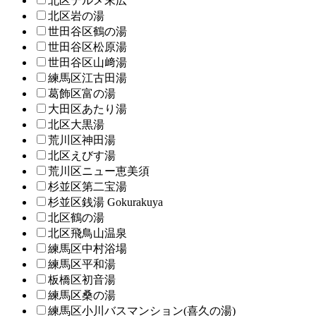
北区テルメ末広
北区岩の湯
世田谷区鶴の湯
世田谷区松原湯
世田谷区山﨑湯
練馬区江古田湯
葛飾区富の湯
大田区あたり湯
北区大黒湯
荒川区神田湯
北区えびす湯
荒川区ニュー恵美須
杉並区第二宝湯
杉並区銭湯 Gokurakuya
北区鶴の湯
北区飛鳥山温泉
練馬区中村浴場
練馬区平和湯
板橋区初音湯
練馬区桑の湯
練馬区小川バスマンション(喜久の湯)