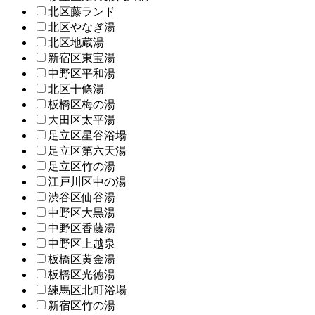
北区藤ランド
北区やなぎ湯
北区地蔵湯
新宿区東宝湯
中野区平和湯
北区十條湯
板橋区梅の湯
大田区太平湯
足立区星谷浴場
足立区第六天湯
足立区竹の湯
江戸川区中の湯
渋谷区仙谷湯
中野区大黒湯
中野区香藤湯
中野区上越泉
板橋区黄金湯
板橋区光徳湯
練馬区北町浴場
新宿区竹の湯