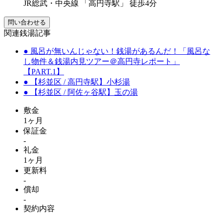
JR総武・中央線 「高円寺駅」 徒歩4分
問い合わせる
関連銭湯記事
● 風呂が無いんじゃない！銭湯があるんだ！「風呂な
し物件＆銭湯内見ツアー＠高円寺レポート」
【PART.1】
● 【杉並区 / 高円寺駅】小杉湯
● 【杉並区 / 阿佐ヶ谷駅】玉の湯
敷金
1ヶ月
保証金
-
礼金
1ヶ月
更新料
-
償却
-
契約内容
-