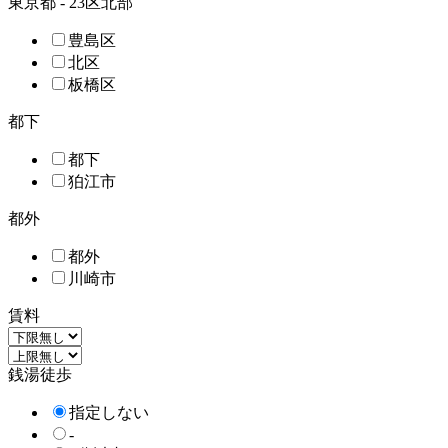
東京都 - 23区北部
豊島区
北区
板橋区
都下
都下
狛江市
都外
都外
川崎市
賃料
銭湯徒歩
指定しない
-