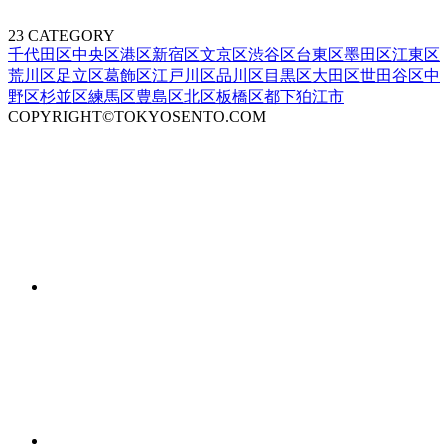
23 CATEGORY
千代田区
中央区
港区
新宿区
文京区
渋谷区
台東区
墨田区
江東区
荒川区
足立区
葛飾区
江戸川区
品川区
目黒区
大田区
世田谷区
中
野区
杉並区
練馬区
豊島区
北区
板橋区
都下
狛江市
COPYRIGHT©TOKYOSENTO.COM