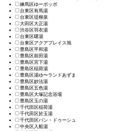
練馬区ゆーポッポ
台東区有馬湯
台東区堤柳泉
大田区大正湯
渋谷区羽衣湯
台東区曙湯
台東区アクアプレイス旭
豊島区平和湯
豊島区前田湯
豊島区宮下湯
豊島区稲荷湯
豊島区湯ゆ〜ランドあずま
豊島区妙法湯
豊島区五色湯
豊島区大塚記念浴場
豊島区玉の湯
千代田区稲荷湯
千代田区於玉湯
千代田区バン・ドゥーシュ
中央区入船湯