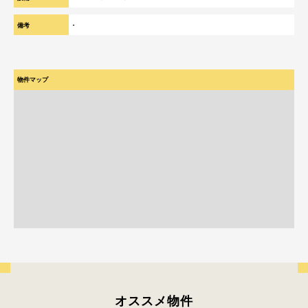
備考
-
オススメ物件