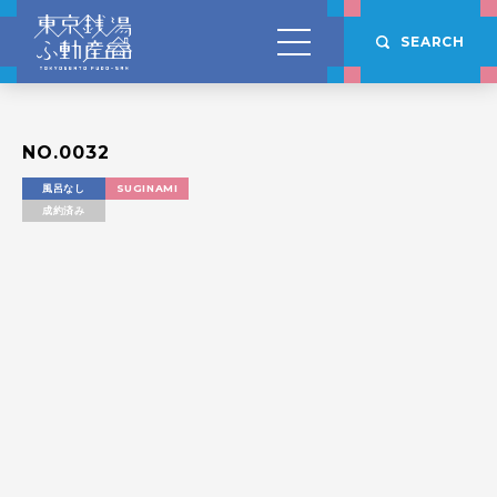
SEARCH
NO.0032
風呂なし
SUGINAMI
成約済み