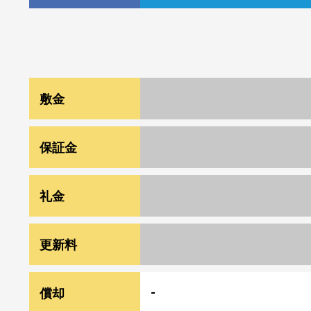
敷金
1ヶ月
保証金
-
礼金
1ヶ月
更新料
新賃料１ヶ月分
償却
-