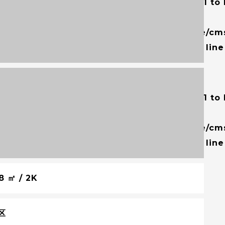
ning
: number_format() expects parameter 1 to
t, string given in
me/users/2/tokyosento/web/tokyosento.life/cm
tent/themes/tokyosento-life/single.php
on lin
ning
: number_format() expects parameter 1 to
t, string given in
me/users/2/tokyosento/web/tokyosento.life/cm
tent/themes/tokyosento-life/single.php
on lin
8 ㎡ / 2K
区