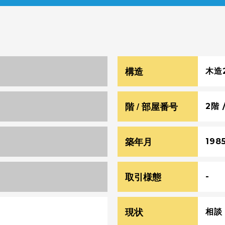
構造
木造
階 / 部屋番号
2階 
築年月
198
取引様態
-
現状
相談