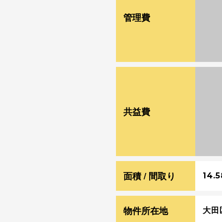
War
管理費
floa
/ho
con
¥
War
共益費
floa
/ho
con
面積 / 間取り
14.5
物件所在地
大田