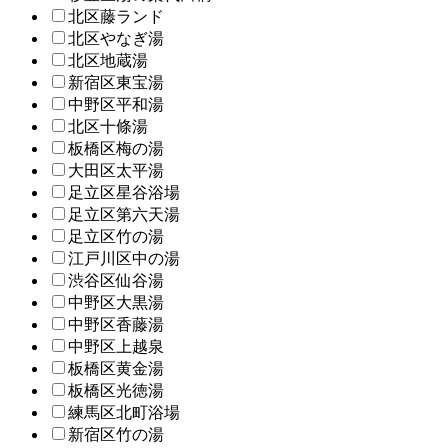
北区藤ランド
北区やなぎ湯
北区地蔵湯
新宿区東宝湯
中野区平和湯
北区十條湯
板橋区梅の湯
大田区太平湯
足立区星谷浴場
足立区第六天湯
足立区竹の湯
江戸川区中の湯
渋谷区仙谷湯
中野区大黒湯
中野区香藤湯
中野区上越泉
板橋区黄金湯
板橋区光徳湯
練馬区北町浴場
新宿区竹の湯