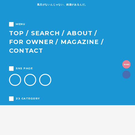
風呂がないんじゃない、銭湯があるんだ。
MENU
TOP
SEARCH
ABOUT
FOR OWNER
MAGAZINE
CONTACT
SHARE
SNS PAGE
23 CATEGORY
千代田区
中央区
港区
新宿区
文京区
渋谷区
台東区
墨田区
江東区
荒川区
足立区
葛飾区
江戸川区
品川区
目黒区
大田区
世田谷区
中野区
杉並区
練馬区
豊島区
北区
板橋区
都下
狛江市