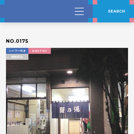
SEARCH
NO.0175
シャワー付き
KOUTOU
成約済み