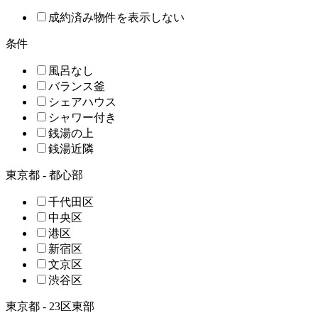
成約済み物件を表示しない
条件
風呂なし
バランス釜
シェアハウス
シャワー付き
銭湯の上
銭湯近隣
東京都 - 都心部
千代田区
中央区
港区
新宿区
文京区
渋谷区
東京都 - 23区東部