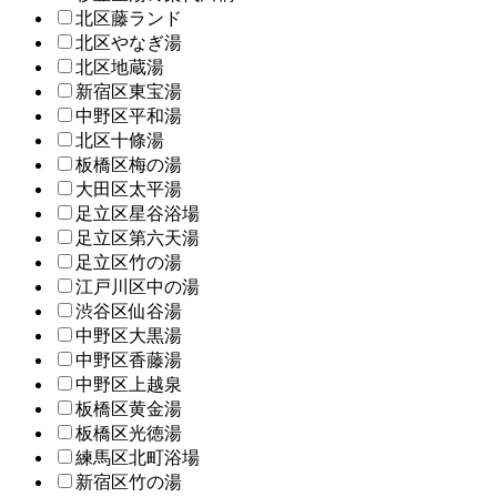
北区藤ランド
北区やなぎ湯
北区地蔵湯
新宿区東宝湯
中野区平和湯
北区十條湯
板橋区梅の湯
大田区太平湯
足立区星谷浴場
足立区第六天湯
足立区竹の湯
江戸川区中の湯
渋谷区仙谷湯
中野区大黒湯
中野区香藤湯
中野区上越泉
板橋区黄金湯
板橋区光徳湯
練馬区北町浴場
新宿区竹の湯