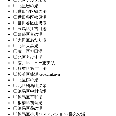
北区テルメ末広
北区岩の湯
世田谷区鶴の湯
世田谷区松原湯
世田谷区山﨑湯
練馬区江古田湯
葛飾区富の湯
大田区あたり湯
北区大黒湯
荒川区神田湯
北区えびす湯
荒川区ニュー恵美須
杉並区第二宝湯
杉並区銭湯 Gokurakuya
北区鶴の湯
北区飛鳥山温泉
練馬区中村浴場
練馬区平和湯
板橋区初音湯
練馬区桑の湯
練馬区小川バスマンション(喜久の湯)