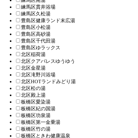
練馬区南湯
練馬区貫井浴場
練馬区久松湯
豊島区健康ランド末広湯
豊島区小松湯
豊島区高砂湯
豊島区千代田湯
豊島区ゆラックス
北区稲荷湯
北区クアパレスゆうゆう
北区金星湯
北区滝野川浴場
北区HOTランドみどり湯
北区松の湯
北区殿上湯
板橋区愛染湯
板橋区紀の国湯
板橋区功泉湯
板橋区第一金乗湯
板橋区竹の湯
板橋区ときわ健康温泉