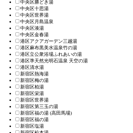
中央区勝どき湯
中央区十思湯
中央区世界湯
中央区月島温泉
中央区湊湯
中央区金春湯
港区アクアガーデン三越湯
港区麻布黒美水温泉竹の湯
港区立公衆浴場ふれあいの湯
港区準天然光明石温泉 天空の湯
港区清水湯
新宿区熱海湯
新宿区梅の湯
新宿区柏湯
新宿区栄湯
新宿区世界湯
新宿区第三玉の湯
新宿区福の湯 (高田馬場)
新宿区福の湯
新宿区塩湯
新宿区松本湯