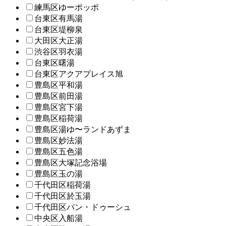
練馬区ゆーポッポ
台東区有馬湯
台東区堤柳泉
大田区大正湯
渋谷区羽衣湯
台東区曙湯
台東区アクアプレイス旭
豊島区平和湯
豊島区前田湯
豊島区宮下湯
豊島区稲荷湯
豊島区湯ゆ〜ランドあずま
豊島区妙法湯
豊島区五色湯
豊島区大塚記念浴場
豊島区玉の湯
千代田区稲荷湯
千代田区於玉湯
千代田区バン・ドゥーシュ
中央区入船湯