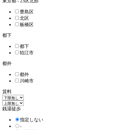
東京都 - 23区北部
豊島区
北区
板橋区
都下
都下
狛江市
都外
都外
川崎市
賃料
銭湯徒歩
指定しない
-