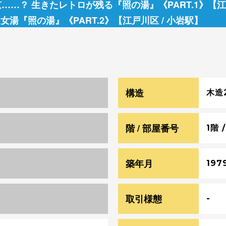
京……？ 生きたレトロが残る『照の湯』《PART.1》【江
女湯『照の湯』《PART.2》【江戸川区 / 小岩駅】
構造
木造
階 / 部屋番号
1階 /
築年月
197
取引様態
料の50％税別
-