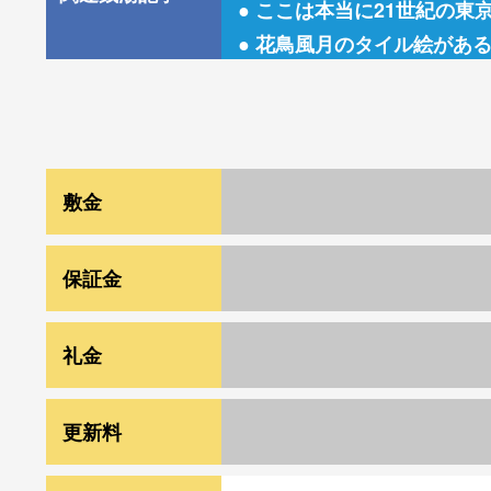
● ここは本当に21世紀の東
● 花鳥風月のタイル絵がある
敷金
1ヶ月
保証金
-
礼金
-
更新料
新賃料1か月、事務手数料新賃