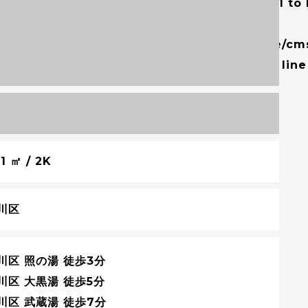
ning
: number_format() expects parameter 1 to
t, string given in
me/users/2/tokyosento/web/tokyosento.life/cm
tent/themes/tokyosento-life/single.php
on lin
,000
1 ㎡ / 2K
川区
川区 照の湯 徒歩3分
川区 大黒湯 徒歩5分
川区 武蔵湯 徒歩7分