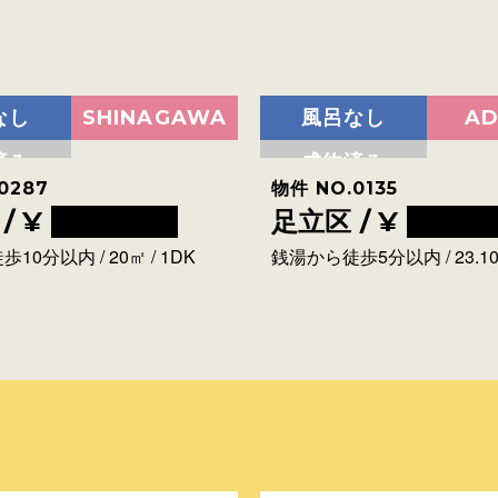
なし
SHINAGAWA
風呂なし
AD
済み
成約済み
0287
物件 NO.0135
/ ¥
0000000
足立区 / ¥
00000
10分以内 / 20㎡ / 1DK
銭湯から徒歩5分以内 / 23.10㎡