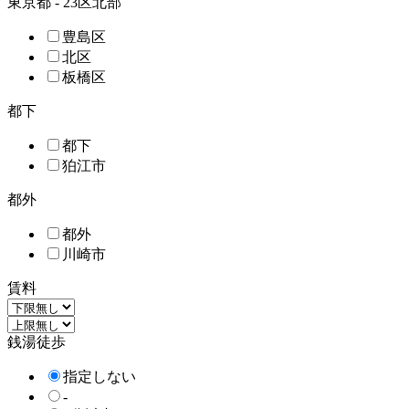
東京都 - 23区北部
豊島区
北区
板橋区
都下
都下
狛江市
都外
都外
川崎市
賃料
銭湯徒歩
指定しない
-