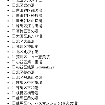
北区テルメ末広
北区岩の湯
世田谷区鶴の湯
世田谷区松原湯
世田谷区山﨑湯
練馬区江古田湯
葛飾区富の湯
大田区あたり湯
北区大黒湯
荒川区神田湯
北区えびす湯
荒川区ニュー恵美須
杉並区第二宝湯
杉並区銭湯 Gokurakuya
北区鶴の湯
北区飛鳥山温泉
練馬区中村浴場
練馬区平和湯
板橋区初音湯
練馬区桑の湯
練馬区小川バスマンション(喜久の湯)