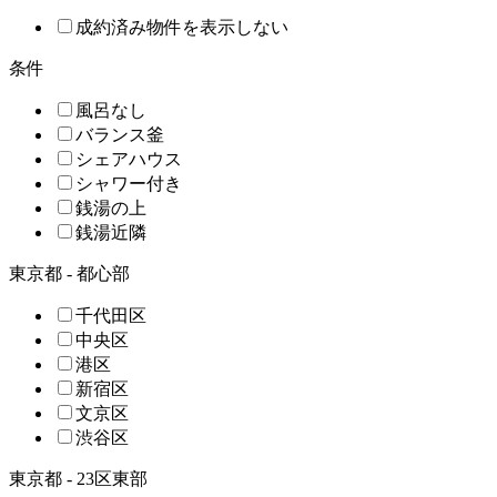
成約済み物件を表示しない
条件
風呂なし
バランス釜
シェアハウス
シャワー付き
銭湯の上
銭湯近隣
東京都 - 都心部
千代田区
中央区
港区
新宿区
文京区
渋谷区
東京都 - 23区東部