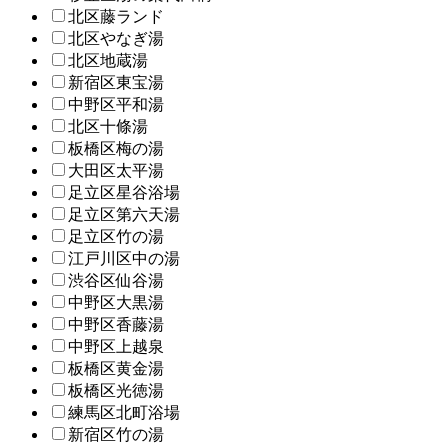
北区藤ランド
北区やなぎ湯
北区地蔵湯
新宿区東宝湯
中野区平和湯
北区十條湯
板橋区梅の湯
大田区太平湯
足立区星谷浴場
足立区第六天湯
足立区竹の湯
江戸川区中の湯
渋谷区仙谷湯
中野区大黒湯
中野区香藤湯
中野区上越泉
板橋区黄金湯
板橋区光徳湯
練馬区北町浴場
新宿区竹の湯