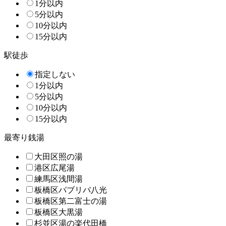
1分以内
5分以内
10分以内
15分以内
駅徒歩
指定しない
1分以内
5分以内
10分以内
15分以内
最寄り銭湯
大田区照の湯
港区広尾湯
練馬区浅間湯
板橋区パブリバ八光
板橋区第二富士の湯
板橋区大黒湯
杉並区湯の楽代田橋