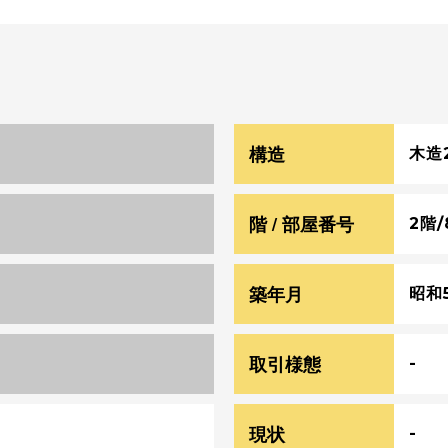
構造
木造
階 / 部屋番号
2階/
築年月
昭和
取引様態
-
現状
-