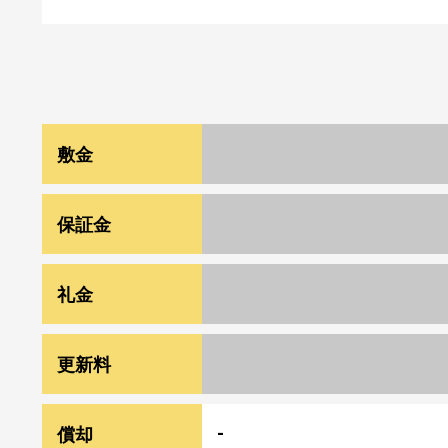
敷金
1か月
保証金
-
礼金
1か月
更新料
-
償却
-