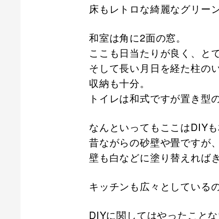
床もレトロな綺麗なグリー
和室は角に2面の窓。
ここも日当たりが良く、と
そして長い月日を経た柱の
収納も十分。
トイレは和式ですが置き型
なんといってもここはDIY
昔ながらの砂壁や畳ですが
壁も白などに塗り替えれば
キッチンも広々としている
DIYに関してはやったこと