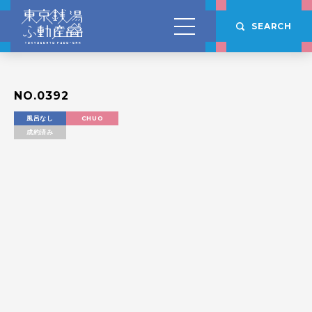
SEARCH
NO.0392
風呂なし
CHUO
成約済み