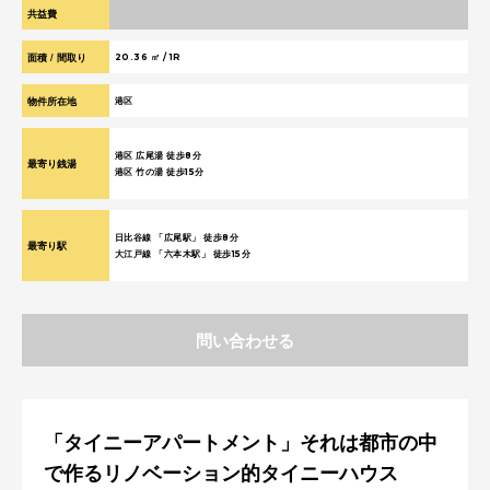
共益費
¥ 0
面積 / 間取り
20.36 ㎡ / 1R
物件所在地
港区
港区 広尾湯 徒歩8分
最寄り銭湯
港区 竹の湯 徒歩15分
日比谷線 「広尾駅」 徒歩8分
最寄り駅
大江戸線 「六本木駅」 徒歩15分
問い合わせる
「タイニーアパートメント」それは都市の中
で作るリノベーション的タイニーハウス