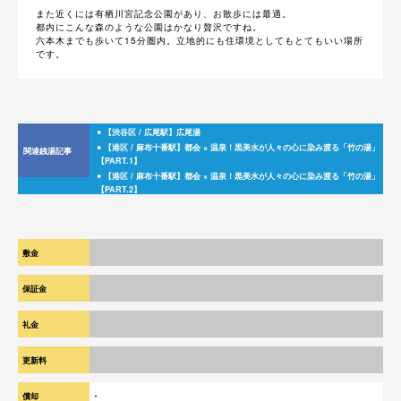
また近くには有栖川宮記念公園があり、お散歩には最適。
都内にこんな森のような公園はかなり贅沢ですね。
六本木までも歩いて15分圏内。立地的にも住環境としてもとてもいい場所
です。
● 【渋谷区 / 広尾駅】広尾湯
● 【港区 / 麻布十番駅】都会 × 温泉！黒美水が人々の心に染み渡る「竹の湯」
関連銭湯記事
【PART.1】
● 【港区 / 麻布十番駅】都会 × 温泉！黒美水が人々の心に染み渡る「竹の湯」
【PART.2】
敷金
1か月
保証金
-
礼金
1か月
更新料
新賃料の1か月分
償却
-