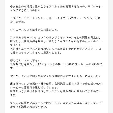
今あるものを活用し豊かなライフスタイルを実現するための、リノベーシ
ョンでできる１つの提案
「タイニーアパートメント」とは、「タイニーハウス」+「ワンルーム賃
貸」の造語。
タイニーハウスとは小さなお家のこと。
アメリカでリーマンショックやサブプライムローンなどの問題を背景に、
肥大化した住宅負担を見直し、新たなライフスタイルを求めた人々のムー
ブメント。
そのタイニーハウスと都市のワンルーム賃貸を掛け合わすことにより、よ
り豊かなライフスタイルの提案をします。
都心でミニマムに暮らす。
平米数だけを見ると、20㎡ちょっとの狭いいわゆるワンルームのお部屋で
す。
ですが、そこに空間を無駄なくかつ機能的にデザインをもり込みました。
床は気持ちいい無垢の木材を使用。玄関洗面の壁も木張りで少し浅い色が
シャビーな雰囲気を醸し出しています。
男前というよりは今回は少しフェミニンな落ち着いた色合いでまとめてい
ます。
キッチンに味わいあるブルーのタイルを。コンロも二口あります。シンプ
ルだけど洗練されたキッチン。