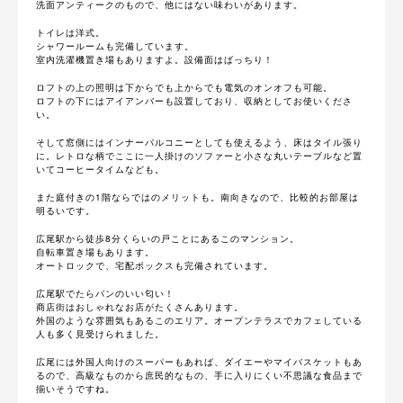
洗面アンティークのもので、他にはない味わいがあります。
トイレは洋式。
シャワールームも完備しています。
室内洗濯機置き場もありますよ。設備面はばっちり！
ロフトの上の照明は下からでも上からでも電気のオンオフも可能。
ロフトの下にはアイアンバーも設置しており、収納としてお使いくださ
い。
そして窓側にはインナーバルコニーとしても使えるよう、床はタイル張り
に。レトロな柄でここに一人掛けのソファーと小さな丸いテーブルなど置
いてコーヒータイムなども。
また庭付きの1階ならではのメリットも。南向きなので、比較的お部屋は
明るいです。
広尾駅から徒歩8分くらいの戸ことにあるこのマンション。
自転車置き場もあります。
オートロックで、宅配ボックスも完備されています。
広尾駅でたらパンのいい匂い！
商店街はおしゃれなお店がたくさんあります。
外国のような雰囲気もあるこのエリア。オープンテラスでカフェしている
人も多く見受けられました。
広尾には外国人向けのスーパーもあれば、ダイエーやマイバスケットもあ
るので、高級なものから庶民的なもの、手に入りにくい不思議な食品まで
揃いそうですね。