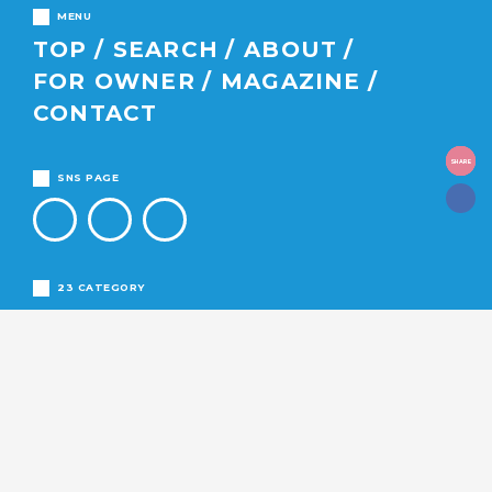
MENU
TOP
SEARCH
ABOUT
FOR OWNER
MAGAZINE
CONTACT
SHARE
SNS PAGE
23 CATEGORY
千代田区
中央区
港区
新宿区
文京区
渋谷区
台東区
墨田区
江東区
荒川区
足立区
葛飾区
江戸川区
品川区
目黒区
大田区
世田谷区
中野区
杉並区
練馬区
豊島区
北区
板橋区
都下
狛江市
COPYRIGHT©TOKYOSENTO.COM