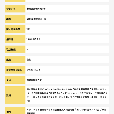
契約内容
普通賃貸借契約2年
構造
SRS3階建 地下1階
階 / 部屋番号
1階
築年月
1984年09月
取引様態
-
現状
空室
最終情報確認日
2020.5.28
保険
家財保険加入要
温水洗浄便座洋式トイレ / シャワールームのみ / 室内洗濯機置場 / 洗面台 / ロフト
ベッド / 照明器具付き / 宅配BOX / エアコン / ネットＮＴＴＢフレッツ個別契約 /
設備
オートロック / モニタ付インターホン / 庭 / バイク置場 / 駐輪場（年額６，０００
円）
ペット不可 / 喫煙者不可 / 保証会社加入相談可能 / 2020年5月リノベ完了 / 事務
備考
所利用可