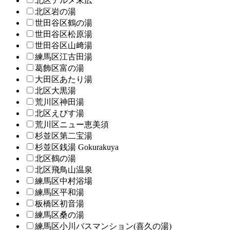
北区テルメ末広
北区岩の湯
世田谷区鶴の湯
世田谷区松原湯
世田谷区山﨑湯
練馬区江古田湯
葛飾区富の湯
大田区あたり湯
北区大黒湯
荒川区神田湯
北区えびす湯
荒川区ニュー恵美須
杉並区第二宝湯
杉並区銭湯 Gokurakuya
北区鶴の湯
北区飛鳥山温泉
練馬区中村浴場
練馬区平和湯
板橋区初音湯
練馬区桑の湯
練馬区小川バスマンション(喜久の湯)