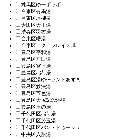
練馬区ゆーポッポ
台東区有馬湯
台東区堤柳泉
大田区大正湯
渋谷区羽衣湯
台東区曙湯
台東区アクアプレイス旭
豊島区平和湯
豊島区前田湯
豊島区宮下湯
豊島区稲荷湯
豊島区湯ゆ〜ランドあずま
豊島区妙法湯
豊島区五色湯
豊島区大塚記念浴場
豊島区玉の湯
千代田区稲荷湯
千代田区於玉湯
千代田区バン・ドゥーシュ
中央区入船湯