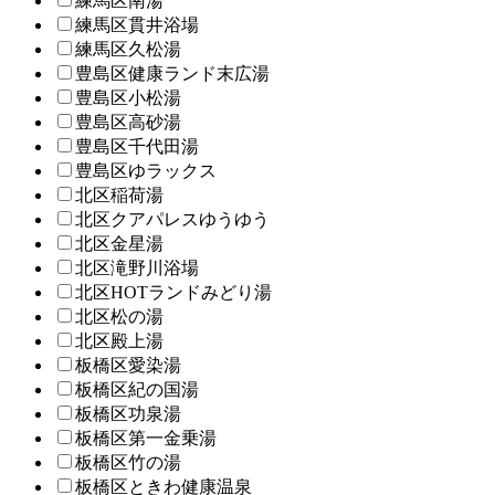
練馬区南湯
練馬区貫井浴場
練馬区久松湯
豊島区健康ランド末広湯
豊島区小松湯
豊島区高砂湯
豊島区千代田湯
豊島区ゆラックス
北区稲荷湯
北区クアパレスゆうゆう
北区金星湯
北区滝野川浴場
北区HOTランドみどり湯
北区松の湯
北区殿上湯
板橋区愛染湯
板橋区紀の国湯
板橋区功泉湯
板橋区第一金乗湯
板橋区竹の湯
板橋区ときわ健康温泉