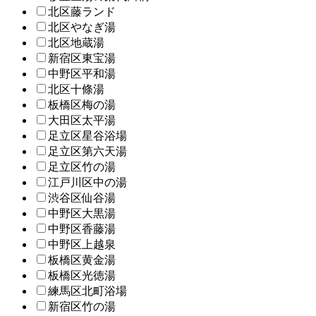
北区藤ランド
北区やなぎ湯
北区地蔵湯
新宿区東宝湯
中野区平和湯
北区十條湯
板橋区梅の湯
大田区太平湯
足立区星谷浴場
足立区第六天湯
足立区竹の湯
江戸川区中の湯
渋谷区仙谷湯
中野区大黒湯
中野区香藤湯
中野区上越泉
板橋区黄金湯
板橋区光徳湯
練馬区北町浴場
新宿区竹の湯