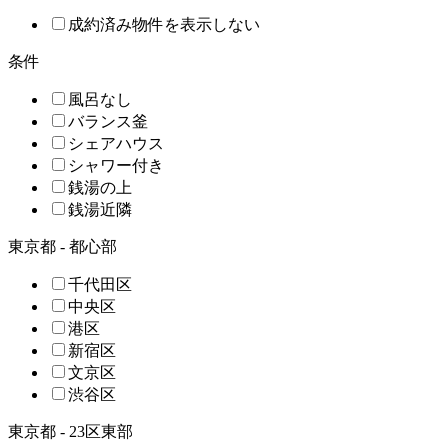
成約済み物件を表示しない
条件
風呂なし
バランス釜
シェアハウス
シャワー付き
銭湯の上
銭湯近隣
東京都 - 都心部
千代田区
中央区
港区
新宿区
文京区
渋谷区
東京都 - 23区東部