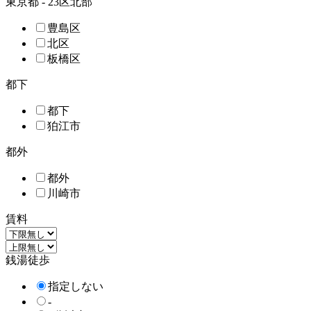
東京都 - 23区北部
豊島区
北区
板橋区
都下
都下
狛江市
都外
都外
川崎市
賃料
銭湯徒歩
指定しない
-