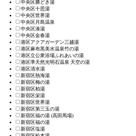
中央区勝どき湯
中央区十思湯
中央区世界湯
中央区月島温泉
中央区湊湯
中央区金春湯
港区アクアガーデン三越湯
港区麻布黒美水温泉竹の湯
港区立公衆浴場ふれあいの湯
港区準天然光明石温泉 天空の湯
港区清水湯
新宿区熱海湯
新宿区梅の湯
新宿区柏湯
新宿区栄湯
新宿区世界湯
新宿区第三玉の湯
新宿区福の湯 (高田馬場)
新宿区福の湯
新宿区塩湯
新宿区松本湯