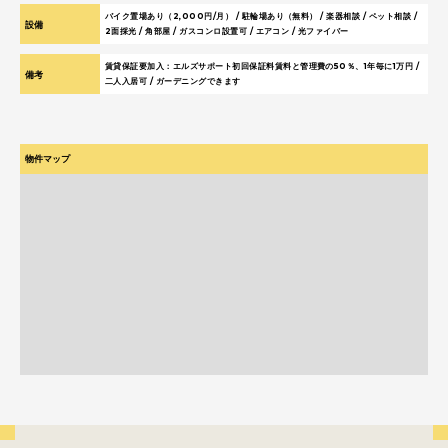
バイク置場あり（2,000円/月） / 駐輪場あり（無料） / 楽器相談 / ペット相談 /
設備
2面採光 / 角部屋 / ガスコンロ設置可 / エアコン / 光ファイバー
賃貸保証要加入：エルズサポート初回保証料賃料と管理費の50％、1年毎に1万円 /
備考
二人入居可 / ガーデニングできます