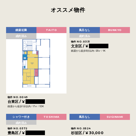
オススメ物件
銭湯近隣
TAITO
風呂なし
BUNKYO
成約済み
成約済み
物件 NO.0331
文京区 / ¥
0000000
銭湯から徒歩5分以内 / 20㎡ / 1K
物件 NO.0049
台東区 / ¥
0000000
銭湯から徒歩1分以内 / 17㎡ / 1DK
シャワー付き
TOSHIMA
風呂なし
SUGINAMI
成約済み
物件 NO.0372
物件 NO.0524
豊島区 / ¥
0000000
杉並区 / ¥ 30,000