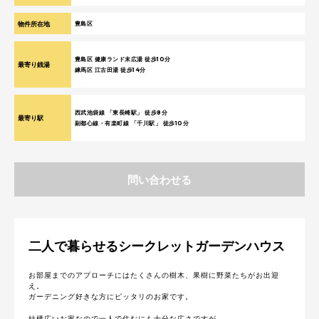
物件所在地
豊島区
豊島区 健康ランド末広湯 徒歩10分
最寄り銭湯
練馬区 江古田湯 徒歩14分
西武池袋線 「東長崎駅」 徒歩8分
最寄り駅
副都心線・有楽町線 「千川駅」 徒歩10分
問い合わせる
二人で暮らせるシークレットガーデンハウス
お部屋までのアプローチにはたくさんの樹木、果樹に野菜たちがお出迎
え。
ガーデニング好きな方にピッタリのお家です。
結構広いお家なので一人で住むにも十分な広さですが、