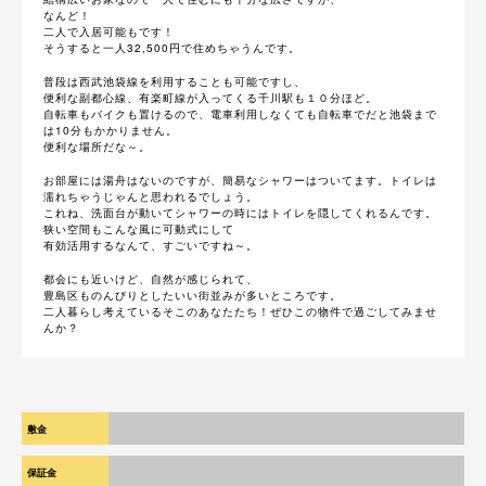
なんど！
二人で入居可能もです！
そうすると一人32,500円で住めちゃうんです。
普段は西武池袋線を利用することも可能ですし、
便利な副都心線、有楽町線が入ってくる千川駅も１０分ほど。
自転車もバイクも置けるので、電車利用しなくても自転車でだと池袋まで
は10分もかかりません。
便利な場所だな～。
お部屋には湯舟はないのですが、簡易なシャワーはついてます。トイレは
濡れちゃうじゃんと思われるでしょう。
これね、洗面台が動いてシャワーの時にはトイレを隠してくれるんです。
狭い空間もこんな風に可動式にして
有効活用するなんて、すごいですね～。
都会にも近いけど、自然が感じられて、
豊島区ものんびりとしたいい街並みが多いところです。
二人暮らし考えているそこのあなたたち！ぜひこの物件で過ごしてみませ
んか？
敷金
１か月
保証金
-