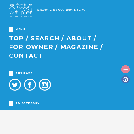
風呂がないんじゃない、銭湯があるんだ。
MENU
TOP
SEARCH
ABOUT
FOR OWNER
MAGAZINE
CONTACT
SHARE
SNS PAGE
23 CATEGORY
千代田区
中央区
港区
新宿区
文京区
渋谷区
台東区
墨田区
江東区
荒川区
足立区
葛飾区
江戸川区
品川区
目黒区
大田区
世田谷区
中野区
杉並区
練馬区
豊島区