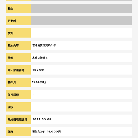
礼金
１か月
更新料
新賃料の１か月分、更新事務手数料１万円+消費税
償却
-
契約内容
普通賃貸借契約２年
構造
木造２階建て
階 / 部屋番号
202号室
築年月
1986年11月
取引様態
-
現状
-
最終情報確認日
2022.09.08
保険
要加入2年 16,000円