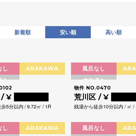
新着順
安い順
高い順
なし
ARAKAWA
風呂なし
AR
済み
成約済み
0102
物件 NO.0470
/ ¥
0000000
荒川区 / ¥
00000
分以内 / 9.72㎡ / 1R
銭湯から徒歩10分以内 / ㎡ /
なし
ARAKAWA
風呂なし
AR