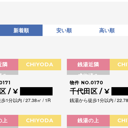
新着順
安い順
高い順
近隣
CHIYODA
銭湯近隣
CH
済み
成約済み
0171
物件 NO.0170
 / ¥
0000000
千代田区 / ¥
000
分以内 / 27.38㎡ / 1R
銭湯から徒歩1分以内 / 22.78㎡
の上
CHIYODA
銭湯の上
CH