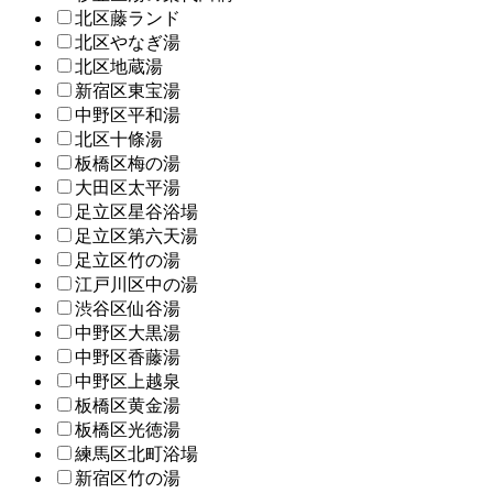
北区藤ランド
北区やなぎ湯
北区地蔵湯
新宿区東宝湯
中野区平和湯
北区十條湯
板橋区梅の湯
大田区太平湯
足立区星谷浴場
足立区第六天湯
足立区竹の湯
江戸川区中の湯
渋谷区仙谷湯
中野区大黒湯
中野区香藤湯
中野区上越泉
板橋区黄金湯
板橋区光徳湯
練馬区北町浴場
新宿区竹の湯