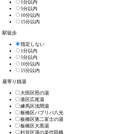
1分以内
5分以内
10分以内
15分以内
駅徒歩
指定しない
1分以内
5分以内
10分以内
15分以内
最寄り銭湯
大田区照の湯
港区広尾湯
練馬区浅間湯
板橋区パブリバ八光
板橋区第二富士の湯
板橋区大黒湯
杉並区湯の楽代田橋