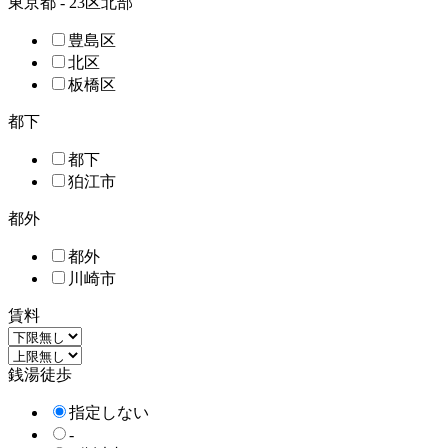
東京都 - 23区北部
豊島区
北区
板橋区
都下
都下
狛江市
都外
都外
川崎市
賃料
銭湯徒歩
指定しない
-