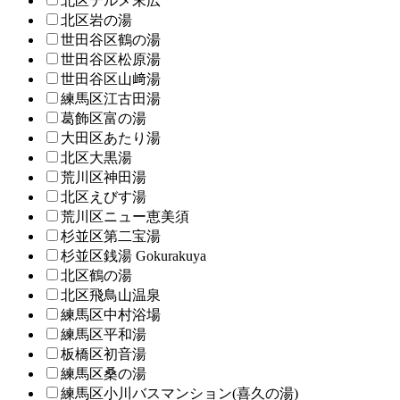
北区テルメ末広
北区岩の湯
世田谷区鶴の湯
世田谷区松原湯
世田谷区山﨑湯
練馬区江古田湯
葛飾区富の湯
大田区あたり湯
北区大黒湯
荒川区神田湯
北区えびす湯
荒川区ニュー恵美須
杉並区第二宝湯
杉並区銭湯 Gokurakuya
北区鶴の湯
北区飛鳥山温泉
練馬区中村浴場
練馬区平和湯
板橋区初音湯
練馬区桑の湯
練馬区小川バスマンション(喜久の湯)