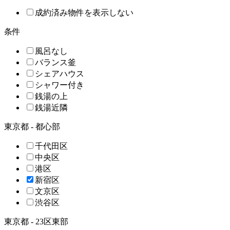
成約済み物件を表示しない
条件
風呂なし
バランス釜
シェアハウス
シャワー付き
銭湯の上
銭湯近隣
東京都 - 都心部
千代田区
中央区
港区
新宿区
文京区
渋谷区
東京都 - 23区東部