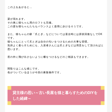
この上をあがると…
梁が現れます。
その奥に猫ちゃん用のロフトも完備。
この梁を猫ちゃんたちもバランスよく器用に歩けるそうです。
また、猫ちゃんの癖「爪とぎ」などについては退去時には原状回復なしでOK
です。
猫ちゃんにとって爪とぎは自分の匂いをつけるための大事な習慣。
気持よく暮らすためにも、入居者さんには爪とぎなどは用意をして頂ければと
思います。
窓の外に飛び出さないように柵をつけるなどのご相談もできます。
間取りはこんな感じです。
色がついているほうが今回の募集物件です。
貸主様の思い～古い長屋を猫と暮らすためのDIYを
した経緯～