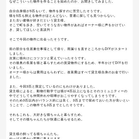
なぜこういった物件を作ることを始めたのか、お聞きしてみました。
自分自身猫が5匹もいて、物件を探すのに苦労したそうです。
猫を5匹も飼える物件がほとんどない。普通に探しても見つからない。
また古い建物が好きだという貸主様。
そこで町を歩き、空いてそうな古い物件があればオーナー様に声をかけてい
き、貸してほしいと直談判！
そこで今回の物件に出会ったそうです。
前の部分を住居兼仕事場として借り、雨漏りを直すところからDIYがスタート
しました。
次第に猫向けにコツコツと変えていったそうです。
その後奥の長屋を猫と暮らすための賃貸物件にするため、半年かけてDIYを行
いました。
オーナー様からは費用はもらわずに、改装費はすべて貸主様自身のお金で行い
ました。
また、今回3匹と限定しているのにもわけがありました。
貸主様によると、動物行動学では猫が4匹以上になるとそのコミュニティーの
中でどうしても仲間外れや喧嘩がおこりやすくなってしまうそうです。
そのため3匹以内がバランス的には良く、3匹までで留めておいた方が良いとい
うことで、この物件でも3匹までとしたそうです。
それもこれも、大好きな猫ちゃんと暮らすため。
そしてその猫ちゃんたちが快適に暮らせるため。
貸主様の飼ってる猫ちゃんたち。
やっぱり暖かい窓際に集まります。