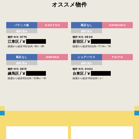
オススメ物件
バランス釜
KOUTOU
風呂なし
SHINJUKU
成約済み
成約済み
物件 NO.0176
物件 NO.0506
江東区 / ¥
0000000
新宿区 / ¥
0000000
銭湯から徒歩15分以内 / 30㎡ / 2K
銭湯から徒歩5分以内 / 17.14㎡ / 1K
風呂なし
NERIMA
シェアハウス
TAITO
成約済み
成約済み
物件 NO.0513
物件 NO.0462
練馬区 / ¥
0000000
台東区 / ¥
0000000
銭湯から徒歩5分以内 / 12.96㎡ / 1K
銭湯から徒歩10分以内 / ㎡ /