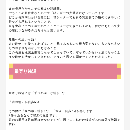
また長屋だからこその程よい距離間。
でもここの居住者さんの中で「猫」が一つ共通項になっていてます。
どこか長期間出かける際には、猫シッターでもある貸主側での猫のえさやり代
行なども承れるということで、
猫を中心にこの長屋でのコミュニティーができていくのも、住むにあたって安
心感につながるのだろうなと思います。
建物への思いも熱く、
古い建物でも使ってあげること、元々あるものを極力変えない、古いなら古い
もののよさを活かしてあげること。
この長屋も絶滅危惧種になってしまっていて、守っていかないと消えちゃうよ
うな建物を活かしていきたい、そういう思いを聞かせていただきました。
最寄り銭湯
最寄り銭湯には「千代の湯」が徒歩3分。
「吉の湯」が徒歩5分。
その他に「辰の湯」徒歩6分、「旭湯」徒歩7分があります。
4件もあるなんて贅沢の極みです。
家のお風呂は足は延ばせないですが、周りにこれだけ銭湯があれば選び放題で
すね。