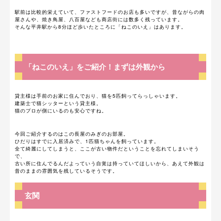
駅前は比較的栄えていて、ファストフードのお店も多いですが、昔ながらの肉
屋さんや、焼き鳥屋、八百屋なども商店街には数多く残っています。
そんな平井駅から8分ほど歩いたところに「ねこのいえ」はあります。
「ねこのいえ」をご紹介！まずは外観から
貸主様は手前のお家に住んでおり、猫を5匹飼ってらっしゃいます。
建築士で猫シッターという貸主様。
猫のプロが側にいるのも安心ですね。
今回ご紹介するのはこの長屋のみぎのお部屋。
ひだりはすでに入居済みで、1匹猫ちゃんを飼っています。
全て綺麗にしてしまうと、ここが古い物件だということを忘れてしまいそう
で、
古い所に住んでるんだよっていう自覚は持っていてほしいから、あえて外観は
昔のままの雰囲気を残しているそうです。
玄関