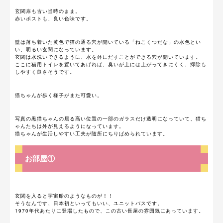
玄関扉も古い当時のまま。
赤いポストも、良い色味です。
壁は落ち着いた黄色で猫の通る穴が開いている「ねこくつだな」の水色とい
い、明るい玄関になっています。
玄関は水洗いできるように、水を外にだすことができる穴が開いています。
ここに猫用トイレを置いてあげれば、臭いが上には上がってきにくく、掃除も
しやすく良さそうです。
猫ちゃんが歩く様子がまた可愛い。
写真の黒猫ちゃんの居る高い位置の一部のガラスだけ透明になっていて、猫ち
ゃんたちは外が見えるようになっています。
猫ちゃんが生活しやすい工夫が随所にちりばめられています。
お部屋①
玄関を入ると宇宙船のようなものが！！
そうなんです、日本初といってもいい、ユニットバスです。
1970年代あたりに登場したもので、この古い長屋の雰囲気にあっています。