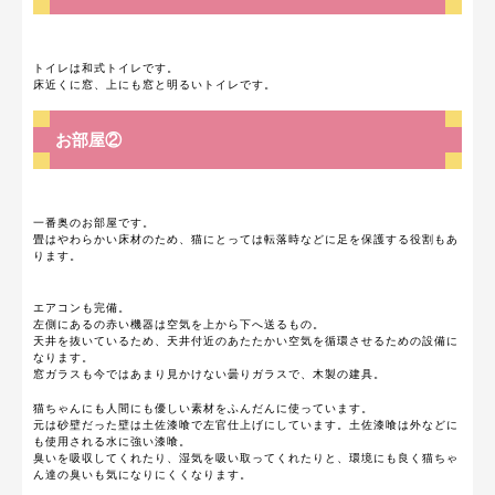
トイレは和式トイレです。
床近くに窓、上にも窓と明るいトイレです。
お部屋②
一番奥のお部屋です。
畳はやわらかい床材のため、猫にとっては転落時などに足を保護する役割もあ
ります。
エアコンも完備。
左側にあるの赤い機器は空気を上から下へ送るもの。
天井を抜いているため、天井付近のあたたかい空気を循環させるための設備に
なります。
窓ガラスも今ではあまり見かけない曇りガラスで、木製の建具。
猫ちゃんにも人間にも優しい素材をふんだんに使っています。
元は砂壁だった壁は土佐漆喰で左官仕上げにしています。土佐漆喰は外などに
も使用される水に強い漆喰。
臭いを吸収してくれたり、湿気を吸い取ってくれたりと、環境にも良く猫ちゃ
ん達の臭いも気になりにくくなります。