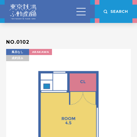
SEARCH
NO.0102
風呂なし
ARAKAWA
成約済み