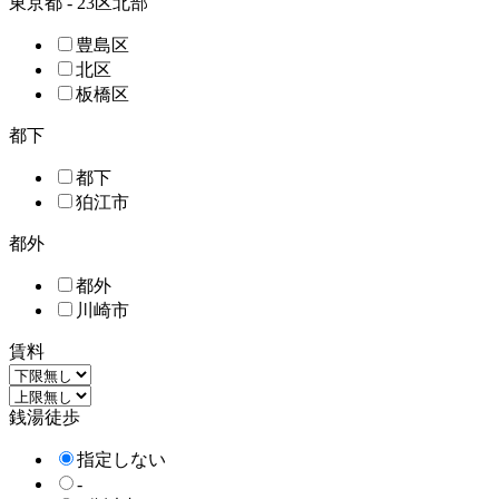
東京都 - 23区北部
豊島区
北区
板橋区
都下
都下
狛江市
都外
都外
川崎市
賃料
銭湯徒歩
指定しない
-