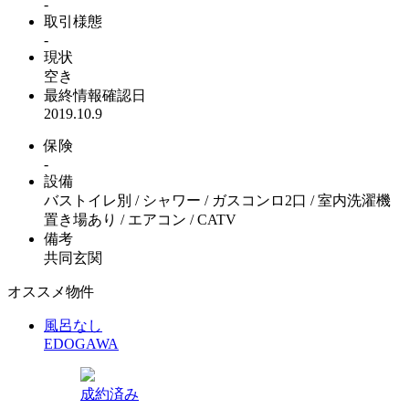
-
取引様態
-
現状
空き
最終情報確認日
2019.10.9
保険
-
設備
バストイレ別 / シャワー / ガスコンロ2口 / 室内洗濯機
置き場あり / エアコン / CATV
備考
共同玄関
オススメ物件
風呂なし
EDOGAWA
成約済み