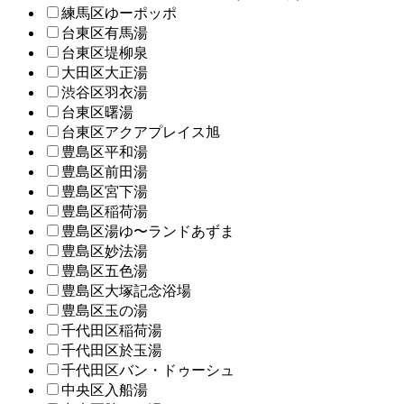
練馬区ゆーポッポ
台東区有馬湯
台東区堤柳泉
大田区大正湯
渋谷区羽衣湯
台東区曙湯
台東区アクアプレイス旭
豊島区平和湯
豊島区前田湯
豊島区宮下湯
豊島区稲荷湯
豊島区湯ゆ〜ランドあずま
豊島区妙法湯
豊島区五色湯
豊島区大塚記念浴場
豊島区玉の湯
千代田区稲荷湯
千代田区於玉湯
千代田区バン・ドゥーシュ
中央区入船湯