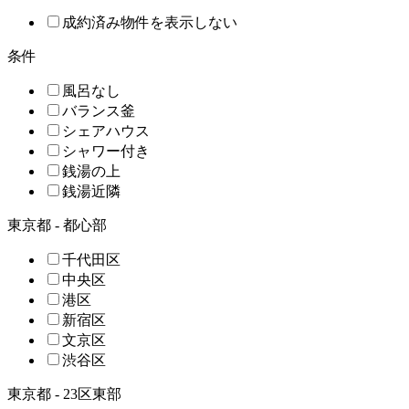
成約済み物件を表示しない
条件
風呂なし
バランス釜
シェアハウス
シャワー付き
銭湯の上
銭湯近隣
東京都 - 都心部
千代田区
中央区
港区
新宿区
文京区
渋谷区
東京都 - 23区東部