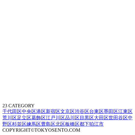
23 CATEGORY
千代田区
中央区
港区
新宿区
文京区
渋谷区
台東区
墨田区
江東区
荒川区
足立区
葛飾区
江戸川区
品川区
目黒区
大田区
世田谷区
中
野区
杉並区
練馬区
豊島区
北区
板橋区
都下
狛江市
COPYRIGHT©TOKYOSENTO.COM