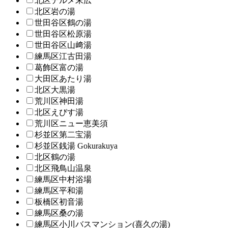
北区テルメ末広
北区岩の湯
世田谷区鶴の湯
世田谷区松原湯
世田谷区山﨑湯
練馬区江古田湯
葛飾区富の湯
大田区あたり湯
北区大黒湯
荒川区神田湯
北区えびす湯
荒川区ニュー恵美須
杉並区第二宝湯
杉並区銭湯 Gokurakuya
北区鶴の湯
北区飛鳥山温泉
練馬区中村浴場
練馬区平和湯
板橋区初音湯
練馬区桑の湯
練馬区小川バスマンション(喜久の湯)