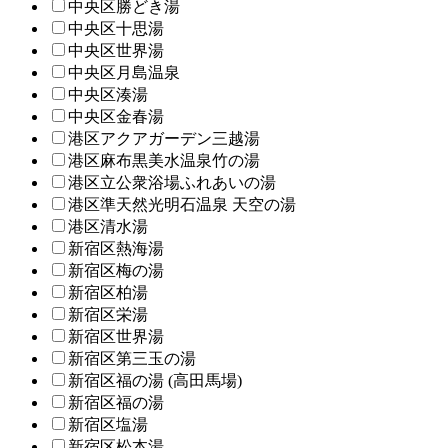
中央区勝どき湯
中央区十思湯
中央区世界湯
中央区月島温泉
中央区湊湯
中央区金春湯
港区アクアガーデン三越湯
港区麻布黒美水温泉竹の湯
港区立公衆浴場ふれあいの湯
港区準天然光明石温泉 天空の湯
港区清水湯
新宿区熱海湯
新宿区梅の湯
新宿区柏湯
新宿区栄湯
新宿区世界湯
新宿区第三玉の湯
新宿区福の湯 (高田馬場)
新宿区福の湯
新宿区塩湯
新宿区松本湯