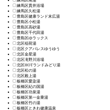
練馬区南湯
練馬区貫井浴場
練馬区久松湯
豊島区健康ランド末広湯
豊島区小松湯
豊島区高砂湯
豊島区千代田湯
豊島区ゆラックス
北区稲荷湯
北区クアパレスゆうゆう
北区金星湯
北区滝野川浴場
北区HOTランドみどり湯
北区松の湯
北区殿上湯
板橋区愛染湯
板橋区紀の国湯
板橋区功泉湯
板橋区第一金乗湯
板橋区竹の湯
板橋区ときわ健康温泉