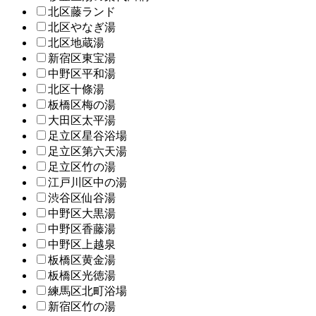
北区藤ランド
北区やなぎ湯
北区地蔵湯
新宿区東宝湯
中野区平和湯
北区十條湯
板橋区梅の湯
大田区太平湯
足立区星谷浴場
足立区第六天湯
足立区竹の湯
江戸川区中の湯
渋谷区仙谷湯
中野区大黒湯
中野区香藤湯
中野区上越泉
板橋区黄金湯
板橋区光徳湯
練馬区北町浴場
新宿区竹の湯