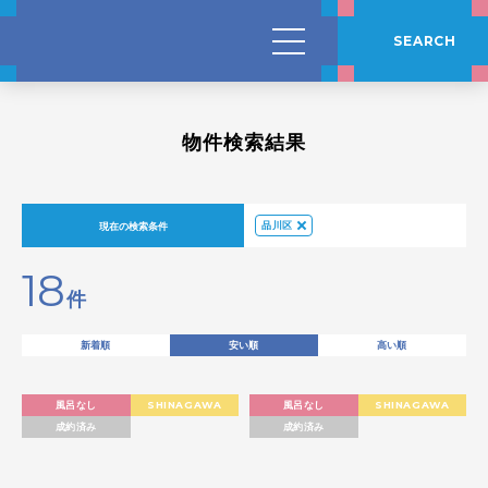
SEARCH
物件検索結果
現在の検索条件
品川区
18
件
新着順
安い順
高い順
風呂なし
SHINAGAWA
風呂なし
SHINAGAWA
成約済み
成約済み