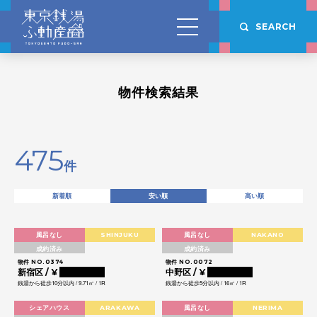
SEARCH
物件検索結果
475
件
新着順
安い順
高い順
風呂なし
SHINJUKU
風呂なし
NAKANO
成約済み
成約済み
物件 NO.0374
物件 NO.0072
新宿区 / ¥
0000000
中野区 / ¥
0000000
銭湯から徒歩10分以内 / 9.71㎡ / 1R
銭湯から徒歩5分以内 / 16㎡ / 1R
シェアハウス
ARAKAWA
風呂なし
NERIMA